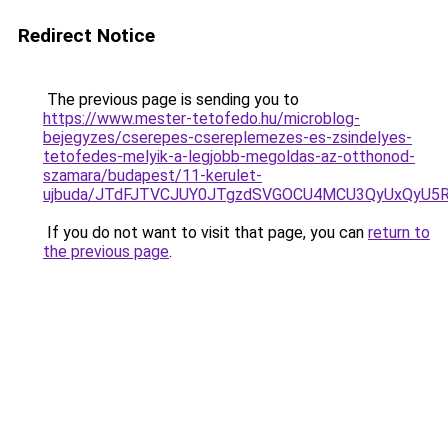
Redirect Notice
The previous page is sending you to
https://www.mester-tetofedo.hu/microblog-
bejegyzes/cserepes-csereplemezes-es-zsindelyes-
tetofedes-melyik-a-legjobb-megoldas-az-otthonod-
szamara/budapest/11-kerulet-
ujbuda/JTdFJTVCJUY0JTgzdSVGOCU4MCU3QyUxQyU5R
If you do not want to visit that page, you can
return to
the previous page
.