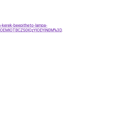
n-kerek-beepitheto-lampa-
lOEMlOTBCZS0lQzYlOEYlN0M%3D
.