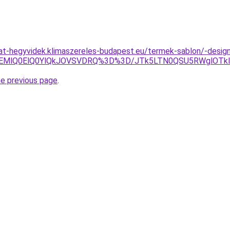
lat-hegyvidek.klimaszereles-budapest.eu/termek-sablon/-desig
lREMlQ0ElQ0YlQkJOVSVDRQ%3D%3D/JTk5LTN0QSU5RWglOTk
he previous page
.