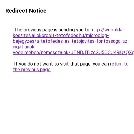
Redirect Notice
The previous page is sending you to
http://weboldal-
keszites.allokorcolt-tetofedes.hu/microblog-
bejegyzes/a-tetofedes-es-tetojavitas-fontossaga-az-
ingatlanok-
vedelmeben/nemesszalok/JTNDJTIzcSU5OCU4RiUzQ
If you do not want to visit that page, you can
return to
the previous page
.